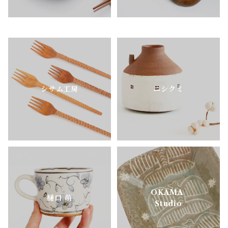
シサム工房
ニシクミ
OKAMA
樋口 萌
Studio