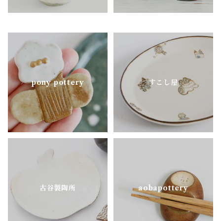
pony pottery
pony pottery
すこし屋
古谷製陶所
aobapottery