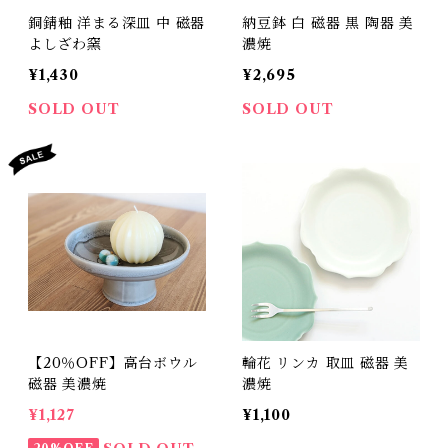
銅錆釉 洋まる深皿 中 磁器
納豆鉢 白 磁器 黒 陶器 美
よしざわ窯
濃焼
¥1,430
¥2,695
SOLD OUT
SOLD OUT
【20％OFF】高台ボウル
輪花 リンカ 取皿 磁器 美
磁器 美濃焼
濃焼
¥1,127
¥1,100