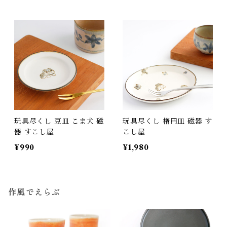
玩具尽くし 豆皿 こま犬 磁
玩具尽くし 楕円皿 磁器 す
器 すこし屋
こし屋
¥990
¥1,980
作風でえらぶ