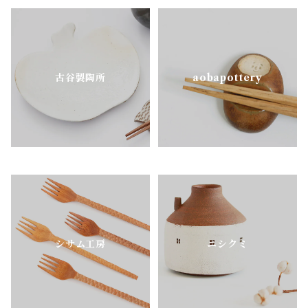
古谷製陶所
aobapottery
シサム工房
ニシクミ