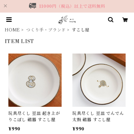
11000円（税込）以上で送料無料
HOME
つくり手・ブランド
すこし屋
ITEM LIST
玩具尽くし 豆皿 起き上が
玩具尽くし 豆皿 でんでん
りこぼし 磁器 すこし屋
太鼓 磁器 すこし屋
¥990
¥990