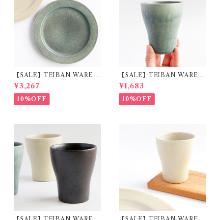
【SALE】TEIBAN WARE リ
【SALE】TEIBAN WARE フ
ムプレートL 淡青磁 陶器 明山
リーカップM 淡青緑 陶器 明
¥3,267
¥1,683
窯
山窯
10%OFF
10%OFF
【SALE】TEIBAN WARE フ
【SALE】TEIBAN WARE フ