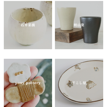
mimi.un_bd
nagusa
石井菜摘
明山窯
OKAMA Studio
pony pottery
pony pottery
すこし屋