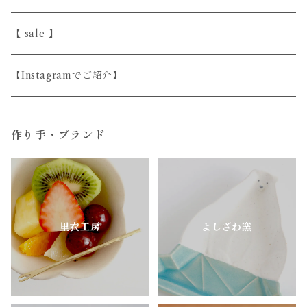
斎藤奈月
益子焼
磁器
シンプル
【 sale 】
シサム工房
天然木
上品
【Instagramでご紹介】
すこし屋
ガラス
ユニーク
作り手・ブランド
陶房はせがわ
真鍮・アルミ
どうぶつのうつわ
ニシクミ
お花のうつわ
里衣工房
よしざわ窯
樋口萌
古谷製陶所