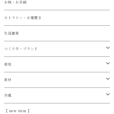
中皿
お椀・お茶碗
小皿
カトラリー・お箸置き
生活雑貨
つくり手・ブランド
石井菜摘
産地
カイトアヤキ
信楽焼
素材
きほんの道具 あべ
砥部焼
陶器
作風
こいずみちはる
美濃焼
半磁器・せっ器
ほっこり愛らしい
【 new item 】