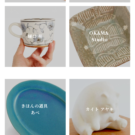
OKAMA
樋口 萌
Studio
きほんの道具
カイト アヤキ
あべ