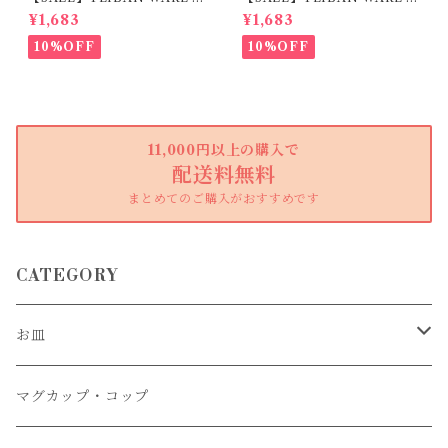
リーカップM とび茶 陶器 明
リーカップM 生成り 陶器 明
¥1,683
¥1,683
山窯
山窯
10%OFF
10%OFF
11,000円以上の購入で
配送料無料
まとめてのご購入がおすすめです
CATEGORY
お皿
大皿
マグカップ・コップ