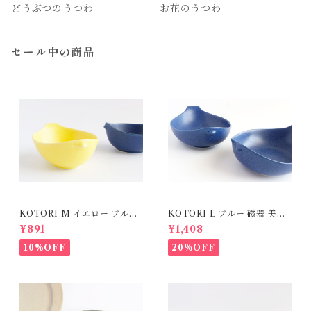
どうぶつのうつわ
お花のうつわ
セール中の商品
KOTORI M イエロー ブルー
KOTORI L ブルー 磁器 美濃
磁器 美濃焼
焼
¥891
¥1,408
10%OFF
20%OFF