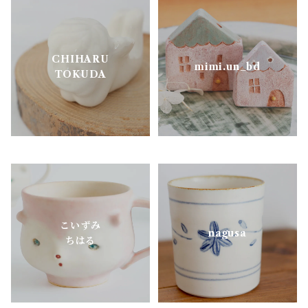
松ヶ岡ガラス
CHIHARU
明山窯
mimi.un_bd
TOKUDA
よしざわ窯
里衣工房
aobapottery
こいずみ
CHIHARU TOKUDA
nagusa
ちはる
MEISTER HAND