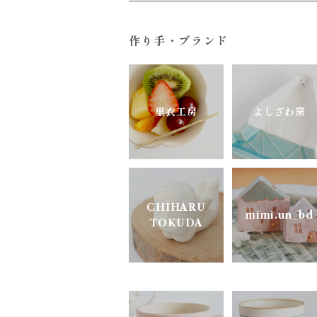
すこし屋
ガラス
ユニーク
作り手・ブランド
陶房はせがわ
真鍮・アルミ
どうぶつのうつわ
ニシクミ
お花のうつわ
里衣工房
よしざわ窯
樋口萌
古谷製陶所
CHIHARU
mimi.un_bd
TOKUDA
松ヶ岡ガラス
明山窯