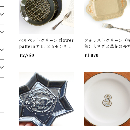
ベルベットグリーン flower
フォレストグリーン（
pattern 丸皿 ２５センチ 陶
色）うさぎと草花の長
器 よしざわ窯 益子
レイ皿（貫入釉ヒビあ
¥2,750
¥1,870
陶器 よしざわ窯 益子