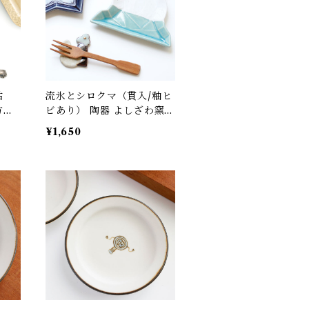
枯
流氷とシロクマ（貫入/釉ヒ
方ト
ビあり） 陶器 よしざわ窯
り）
益子
¥1,650