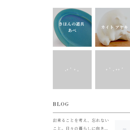
きほんの道具
カイト アヤキ
あべ
.+ ﾟ + ｡
+ ﾟ . ++ ﾟ
BLOG
出来ることを考え、忘れない
こと。日々の暮らしに向き合