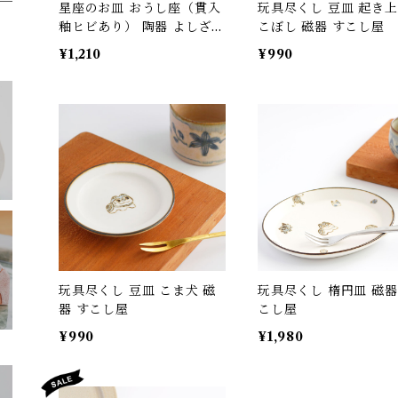
星座のお皿 おうし座（貫入
玩具尽くし 豆皿 起き
釉ヒビあり） 陶器 よしざわ
こぼし 磁器 すこし屋
窯 益子
¥1,210
¥990
玩具尽くし 豆皿 こま犬 磁
玩具尽くし 楕円皿 磁器
器 すこし屋
こし屋
¥990
¥1,980