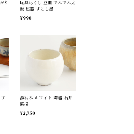
上がり
玩具尽くし 豆皿 でんでん太
鼓 磁器 すこし屋
¥990
 す
湯呑み ホワイト 陶器 石井
菜摘
¥2,750