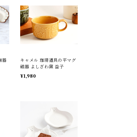
 陶器
キャメル 珈琲道具の平マグ
磁器 よしざわ窯 益子
¥1,980