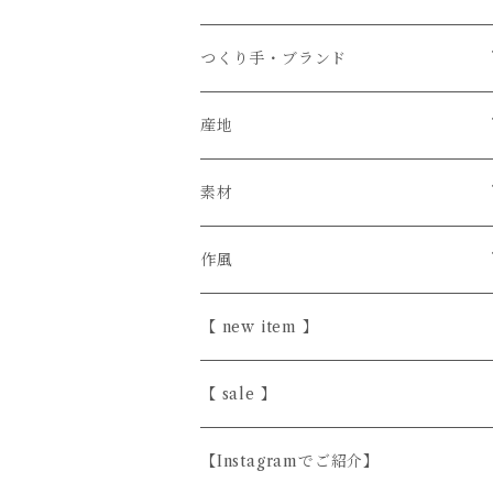
つくり手・ブランド
石井菜摘
産地
カイトアヤキ
信楽焼
素材
きほんの道具 あべ
砥部焼
陶器
作風
こいずみちはる
美濃焼
半磁器・せっ器
ほっこり愛らしい
【 new item 】
斎藤奈月
益子焼
磁器
シンプル
【 sale 】
シサム工房
天然木
上品
【Instagramでご紹介】