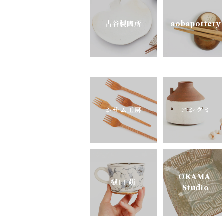
古谷製陶所
aobapottery
pony pottery
シサム工房
ニシクミ
OKAMA
樋口 萌
Studio