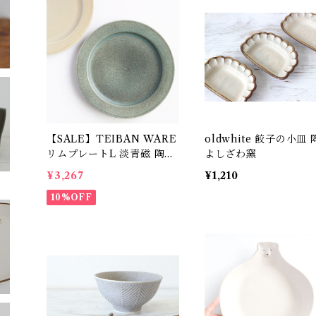
【SALE】TEIBAN WARE
oldwhite 餃子の小皿
リムプレートL 淡青磁 陶器
よしざわ窯
明山窯
¥3,267
¥1,210
10%OFF