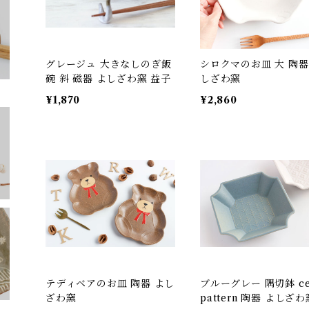
グレージュ 大きなしのぎ飯
シロクマのお皿 大 陶器
碗 斜 磁器 よしざわ窯 益子
しざわ窯
¥1,870
¥2,860
テディベアのお皿 陶器 よし
ブルーグレー 隅切鉢 ce
ざわ窯
pattern 陶器 よしざわ