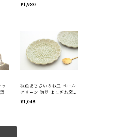
益子
¥1,980
ラッ
秋色あじさいのお皿 ペール
わ窯
グリーン 陶器 よしざわ窯
益子
¥1,045