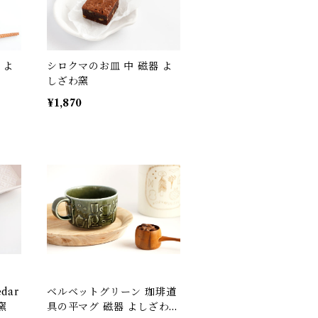
 よ
シロクマのお皿 中 磁器 よ
しざわ窯
¥1,870
dar
ベルベットグリーン 珈琲道
窯
具の平マグ 磁器 よしざわ窯