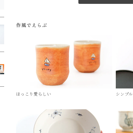
作風でえらぶ
ほっこり愛らしい
シンプ