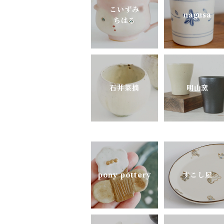
よしざわ窯
こいずみ
nagusa
ちはる
里衣工房
aobapottery
石井菜摘
明山窯
CHIHARU TOKUDA
MEISTER HAND
mimi.un_bd
pony pottery
すこし屋
nagusa
OKAMA Studio