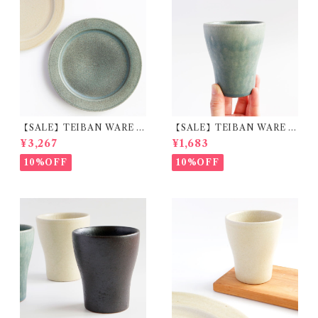
【SALE】TEIBAN WARE リ
【SALE】TEIBAN WARE フ
ムプレートL 淡青磁 陶器 明山
リーカップM 淡青緑 陶器 明
¥3,267
¥1,683
窯
山窯
10%OFF
10%OFF