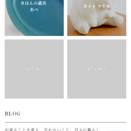
きほんの道具
カイト アヤキ
あべ
.+ ﾟ + ｡
+ ﾟ . ++ ﾟ
BLOG
出来ることを考え、忘れないこと。日々の暮らし