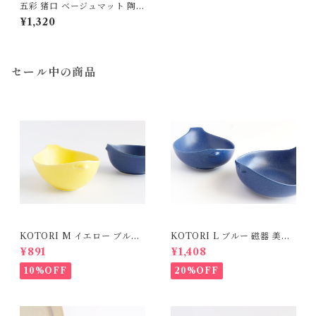
五彩 猪口 ベージュマット 陶器
美濃焼
¥1,320
セール中の商品
KOTORI M イエロー ブルー
KOTORI L ブルー 磁器 美濃
磁器 美濃焼
焼
¥891
¥1,408
10%OFF
20%OFF