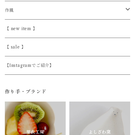
きほんの道具 あべ
砥部焼
陶器
作風
こいずみちはる
美濃焼
半磁器・せっ器
ほっこり愛らしい
【 new item 】
斎藤奈月
益子焼
磁器
シンプル
【 sale 】
シサム工房
天然木
上品
【Instagramでご紹介】
すこし屋
ガラス
ユニーク
作り手・ブランド
陶房はせがわ
真鍮・アルミ
どうぶつのうつわ
ニシクミ
お花のうつわ
里衣工房
よしざわ窯