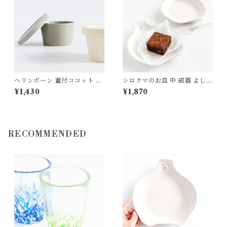
ヘリンボーン 蓋付ココット 耐
シロクマのお皿 中 磁器 よしざ
熱陶器 MEISTER HAND
わ窯
¥1,430
¥1,870
RECOMMENDED