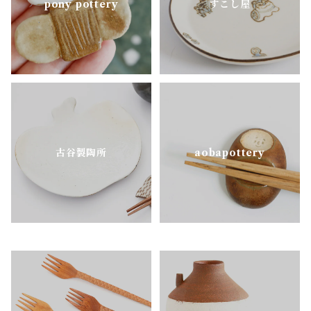
pony pottery
すこし屋
古谷製陶所
aobapottery