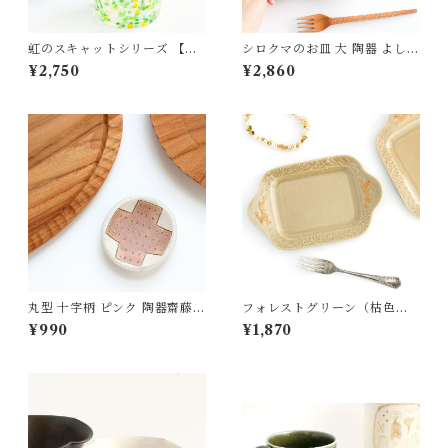
虹のスキャットシリーズ 【グ
シロクマのお皿 大 陶器 よしざ
リーン】わかくさタンブラー
わ窯
¥2,750
¥2,860
ガラス 松ヶ岡ガラス
丸型 十字柄 ピンク 陶器齋藤奈
フォレストグリーン（枯色）
月
うさぎと草花の長方トレイ皿
¥990
¥1,870
（貫入釉ヒビあり） 陶器 よし
ざわ窯 益子