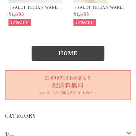
【SALE】TEIBAN WARE フ
【SALE】TEIBAN WARE フ
リーカップM とび茶 陶器 明
リーカップM 生成り 陶器 明
¥1,683
¥1,683
山窯
山窯
10%OFF
10%OFF
HOME
11,000円以上の購入で
配送料無料
まとめてのご購入がおすすめです
CATEGORY
お皿