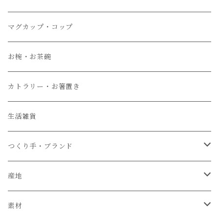
大皿
マグカップ・コップ
中皿
お椀・お茶碗
小皿
カトラリー・お箸置き
生活雑貨
つくり手・ブランド
石井菜摘
産地
カイトアヤキ
信楽焼
素材