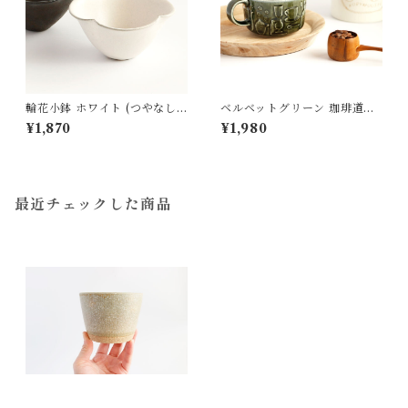
輪花小鉢 ホワイト (つやなし)
ベルベットグリーン 珈琲道具
陶器 石井菜摘
の平マグ 磁器 よしざわ窯 益子
¥1,870
¥1,980
最近チェックした商品