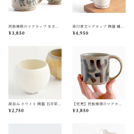
民族模様のマグカップ 生きも
染付草文マグカップ 陶器 樋口
の2（アフリカ セヌフォ族）陶
萌
¥3,850
¥4,950
器 OKAMA Studio 岡安まり
な
湯呑み ホワイト 陶器 石井菜
【完売】民族模様のマグカッ
摘
プ 幾何学 横（クバ族 クバクロ
¥2,750
¥3,850
ス）陶器 OKAMA Studio 岡
安まりな