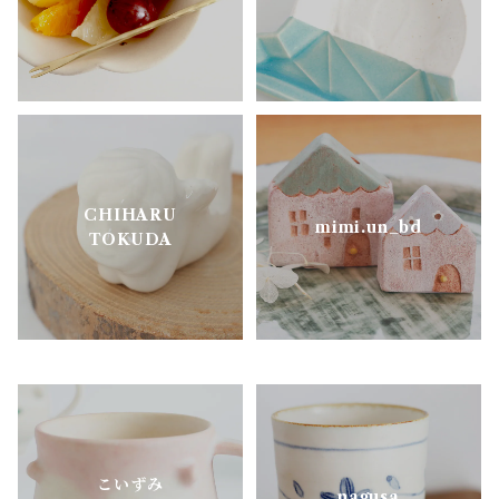
樋口萌
古谷製陶所
松ヶ岡ガラス
CHIHARU
明山窯
mimi.un_bd
TOKUDA
よしざわ窯
里衣工房
aobapottery
こいずみ
CHIHARU TOKUDA
nagusa