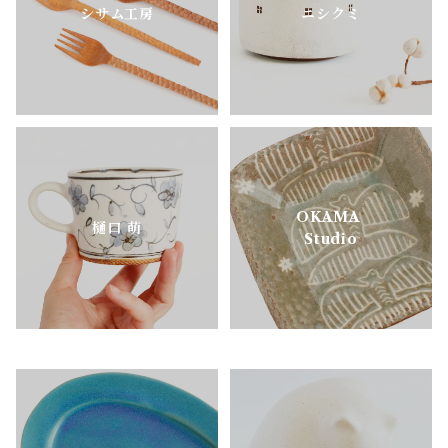
シサム工房
ニシクミ
OKAMA
樋口 萌
Studio