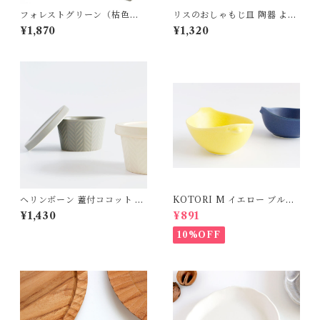
フォレストグリーン（枯色）
リスのおしゃもじ皿 陶器 よし
うさぎと草花の長方トレイ皿
ざわ窯 益子
¥1,870
¥1,320
（貫入釉ヒビあり） 陶器 よし
ざわ窯 益子
ヘリンボーン 蓋付ココット 耐
KOTORI M イエロー ブルー
熱陶器 MEISTER HAND
磁器 美濃焼
¥1,430
¥891
10%OFF