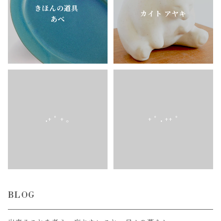
きほんの道具
カイト アヤキ
あべ
.+ ﾟ + ｡
+ ﾟ . ++ ﾟ
BLOG