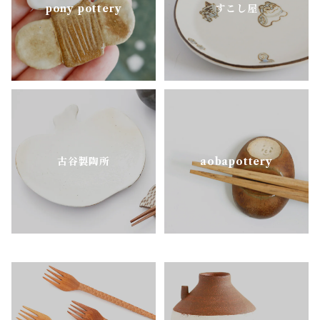
pony pottery
すこし屋
古谷製陶所
aobapottery