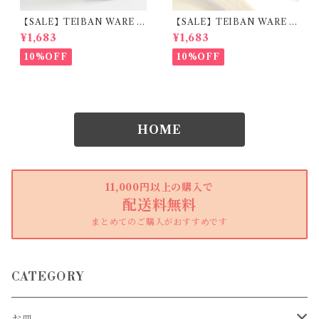
【SALE】TEIBAN WARE フ
【SALE】TEIBAN WARE フ
リーカップM とび茶 陶器 明
リーカップM 生成り 陶器 明
¥1,683
¥1,683
山窯
山窯
10%OFF
10%OFF
HOME
11,000円以上の購入で
配送料無料
まとめてのご購入がおすすめです
CATEGORY