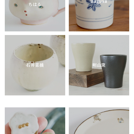
nagusa
ちはる
MEISTER HAND
mimi.un_bd
nagusa
石井菜摘
明山窯
OKAMA Studio
pony pottery