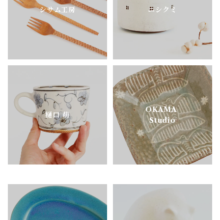
シサム工房
ニシクミ
OKAMA
樋口 萌
Studio