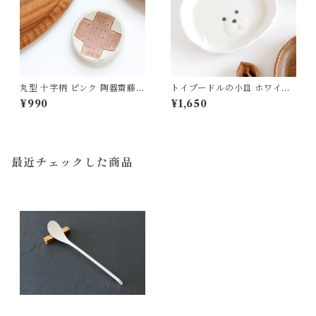
丸型 十字柄 ピンク 陶器齋藤奈
トイプードルの小皿 ホワイト
月
磁器 よしざわ窯 益子
¥990
¥1,650
最近チェックした商品