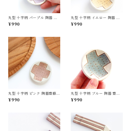
丸型 十字柄 パープル 陶器 齋
丸型 十字柄 イエロー 陶器 齋
藤奈月
藤奈月
¥990
¥990
丸型 十字柄 ピンク 陶器齋藤奈
丸型 十字柄 ブルー 陶器 齋藤
月
奈月
¥990
¥990