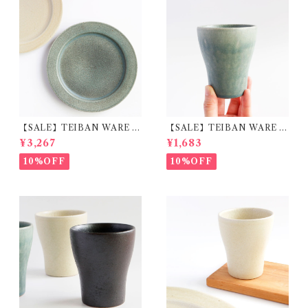
【SALE】TEIBAN WARE リ
【SALE】TEIBAN WARE フ
ムプレートL 淡青磁 陶器 明山
リーカップM 淡青緑 陶器 明
¥3,267
¥1,683
窯
山窯
10%OFF
10%OFF