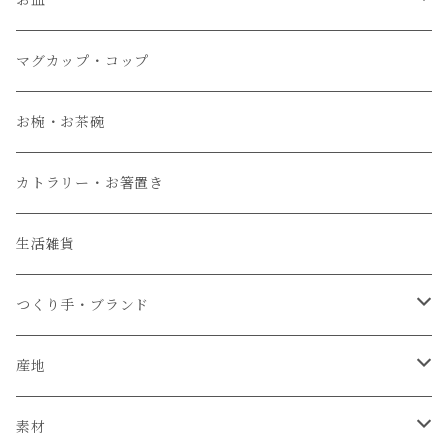
お皿
大皿
マグカップ・コップ
中皿
お椀・お茶碗
小皿
カトラリー・お箸置き
生活雑貨
つくり手・ブランド
石井菜摘
産地
カイトアヤキ
信楽焼
素材