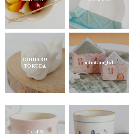
樋口萌
古谷製陶所
松ヶ岡ガラス
CHIHARU
明山窯
mimi.un_bd
TOKUDA
よしざわ窯
里衣工房
aobapottery
こいずみ
CHIHARU TOKUDA