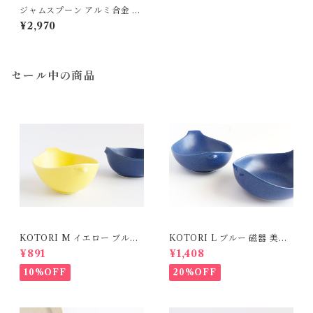
ジャムスプーン アルミ合金 里
衣工房
¥2,970
セール中の商品
KOTORI M イエロー ブルー
KOTORI L ブルー 磁器 美濃
磁器 美濃焼
焼
¥891
¥1,408
10%OFF
20%OFF