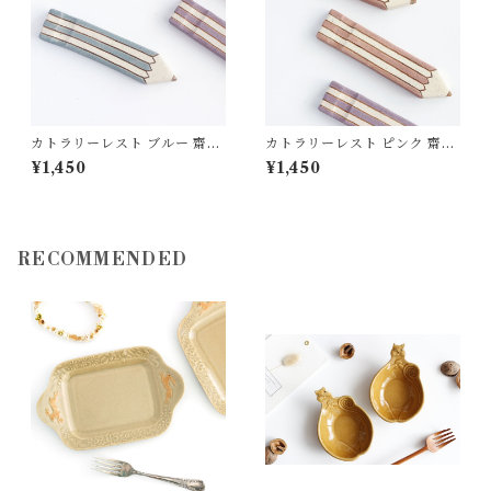
カトラリーレスト ブルー 齋藤
カトラリーレスト ピンク 齋藤
奈月
奈月
¥1,450
¥1,450
RECOMMENDED