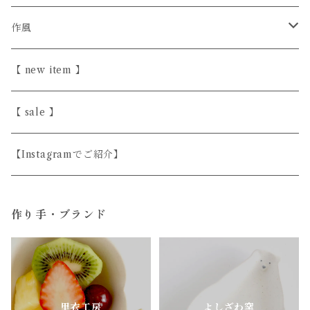
きほんの道具 あべ
砥部焼
陶器
作風
こいずみちはる
美濃焼
半磁器・せっ器
ほっこり愛らしい
【 new item 】
斎藤奈月
益子焼
磁器
シンプル
【 sale 】
シサム工房
天然木
上品
【Instagramでご紹介】
すこし屋
ガラス
ユニーク
作り手・ブランド
陶房はせがわ
真鍮・アルミ
どうぶつのうつわ
ニシクミ
お花のうつわ
里衣工房
よしざわ窯