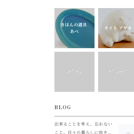
きほんの道具
カイト アヤキ
あべ
.+ ﾟ + ｡
+ ﾟ . ++ ﾟ
BLOG
出来ることを考え、忘れない
こと。日々の暮らしに向き合