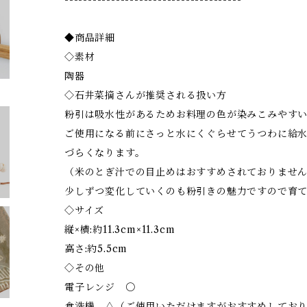
◆商品詳細
◇素材
陶器
◇石井菜摘さんが推奨される扱い方
粉引は吸水性があるためお料理の色が染みこみやす
ご使用になる前にさっと水にくぐらせてうつわに給
づらくなります。
（米のとぎ汁での目止めはおすすめされておりませ
少しずつ変化していくのも粉引きの魅力ですので育
◇サイズ
縦×横:約11.3cm×11.3cm
高さ:約5.5cm
◇その他
電子レンジ 〇
食洗機 △（ご使用いただけますがおすすめしてお