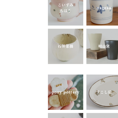
よしざわ窯
こいずみ
nagusa
ちはる
里衣工房
aobapottery
石井菜摘
明山窯
CHIHARU TOKUDA
MEISTER HAND
mimi.un_bd
pony pottery
すこし屋
nagusa
OKAMA Studio