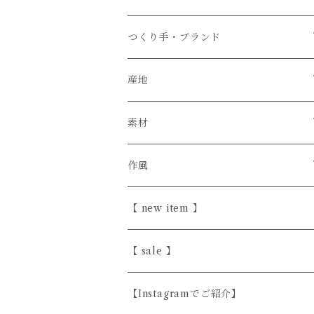
つくり手・ブランド
石井菜摘
産地
カイトアヤキ
信楽焼
素材
きほんの道具 あべ
砥部焼
陶器
作風
こいずみちはる
美濃焼
半磁器・せっ器
ほっこり愛らしい
【 new item 】
斎藤奈月
益子焼
磁器
シンプル
【 sale 】
シサム工房
天然木
上品
【Instagramでご紹介】