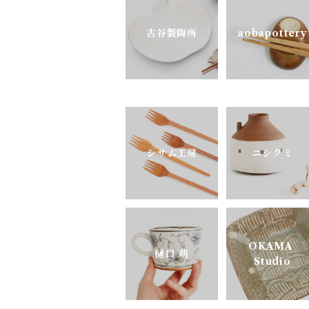
古谷製陶所
aobapottery
pony pottery
シサム工房
ニシクミ
OKAMA
樋口 萌
Studio