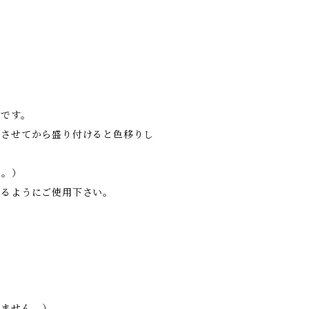
いです。
水させてから盛り付けると色移りし
ん。）
てるようにご使用下さい。
りません。）