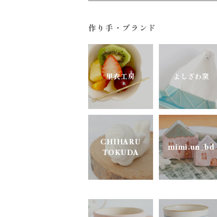
すこし屋
ガラス
ユニーク
作り手・ブランド
陶房はせがわ
真鍮・アルミ
どうぶつのうつわ
ニシクミ
お花のうつわ
里衣工房
よしざわ窯
樋口萌
古谷製陶所
CHIHARU
mimi.un_bd
TOKUDA
松ヶ岡ガラス
明山窯