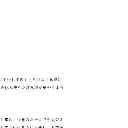
に主張しすぎずさりげなく食卓に
包み込み使うたび食卓が華やぐよう
っと集め、少量のおかずでも見栄え
っと盛り付けるのにも便利。お花モ