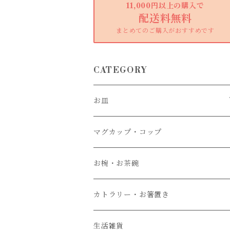
11,000円以上の購入で
配送料無料
まとめてのご購入がおすすめです
CATEGORY
お皿
大皿
マグカップ・コップ
中皿
お椀・お茶碗
小皿
カトラリー・お箸置き
生活雑貨