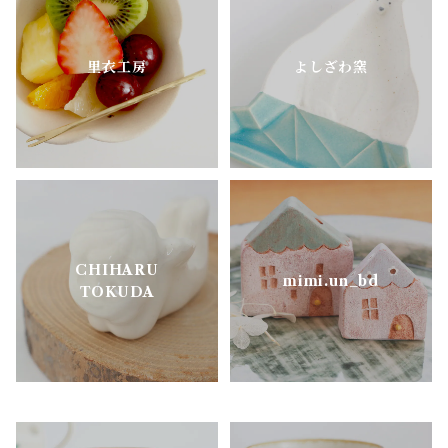
ニシクミ
お花のうつわ
里衣工房
よしざわ窯
樋口萌
古谷製陶所
松ヶ岡ガラス
CHIHARU
明山窯
mimi.un_bd
TOKUDA
よしざわ窯
里衣工房