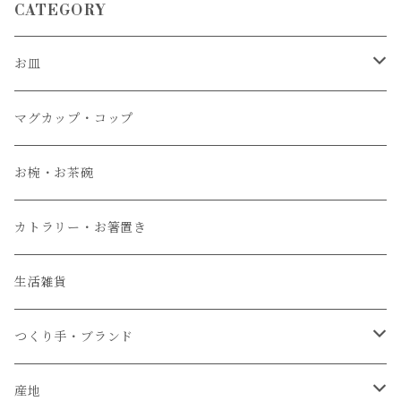
CATEGORY
お皿
大皿
マグカップ・コップ
中皿
お椀・お茶碗
小皿
カトラリー・お箸置き
生活雑貨
つくり手・ブランド
石井菜摘
産地