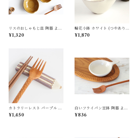
リスのおしゃもじ皿 陶器 よし
輪花小鉢 ホワイト (つやあり)
ざわ窯 益子
陶器 石井菜摘
¥1,320
¥1,870
カトラリーレスト パープル 齋
白いフライパン豆鉢 陶器 よし
藤奈月
ざわ窯
¥1,450
¥836