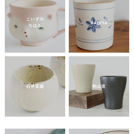
aobapottery
こいずみ
CHIHARU TOKUDA
nagusa
ちはる
MEISTER HAND
mimi.un_bd
nagusa
石井菜摘
明山窯
OKAMA Studio
pony pottery