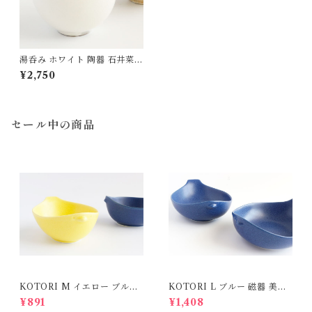
湯呑み ホワイト 陶器 石井菜
摘
¥2,750
セール中の商品
KOTORI M イエロー ブルー
KOTORI L ブルー 磁器 美濃
磁器 美濃焼
焼
¥891
¥1,408