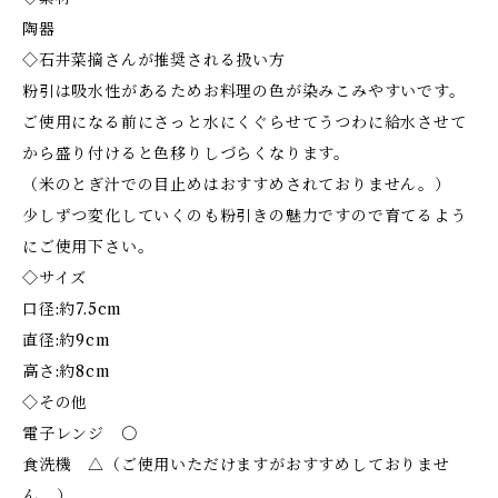
陶器
◇石井菜摘さんが推奨される扱い方
粉引は吸水性があるためお料理の色が染みこみやすいです。
ご使用になる前にさっと水にくぐらせてうつわに給水させて
から盛り付けると色移りしづらくなります。
（米のとぎ汁での目止めはおすすめされておりません。）
少しずつ変化していくのも粉引きの魅力ですので育てるよう
にご使用下さい。
◇サイズ
口径:約7.5cm
直径:約9cm
高さ:約8cm
◇その他
電子レンジ 〇
食洗機 △（ご使用いただけますがおすすめしておりませ
ん。）