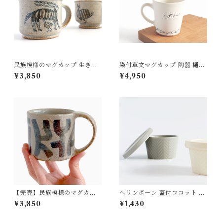
民族模様のマグカップ 生きも
染付草文マグカップ 陶器 樋口
の2（アフリカ セヌフォ族）陶
萌
¥3,850
¥4,950
器 OKAMA Studio 岡安まり
な
【完売】民族模様のマグカッ
ヘリンボーン 蓋付ココット 耐
プ 幾何学 横（クバ族 クバクロ
熱陶器 MEISTER HAND
¥3,850
¥1,430
ス）陶器 OKAMA Studio 岡
安まりな