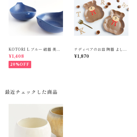
KOTORI L ブルー 磁器 美濃
テディベアのお皿 陶器 よしざ
焼
わ窯
¥1,408
¥1,870
20%OFF
最近チェックした商品