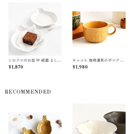
シロクマのお皿 中 磁器 よしざ
キャメル 珈琲道具の平マグ 磁
わ窯
器 よしざわ窯 益子
¥1,870
¥1,980
RECOMMENDED