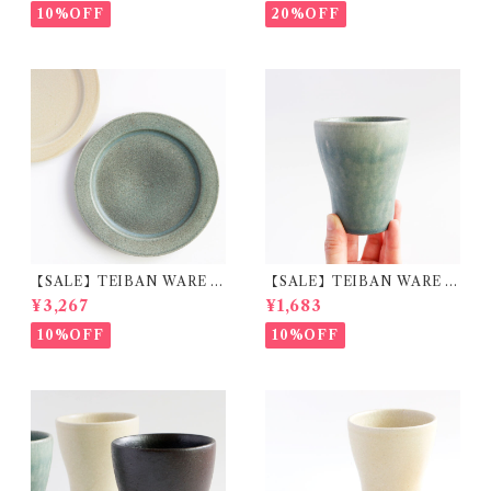
10%OFF
20%OFF
【SALE】TEIBAN WARE リ
【SALE】TEIBAN WARE フ
ムプレートL 淡青磁 陶器 明山
リーカップM 淡青緑 陶器 明
¥3,267
¥1,683
窯
山窯
10%OFF
10%OFF