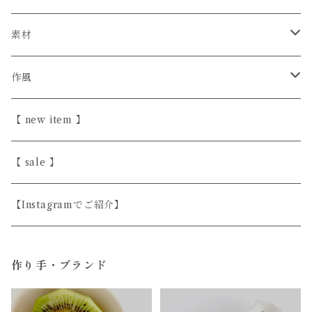
カイトアヤキ
信楽焼
素材
きほんの道具 あべ
砥部焼
陶器
作風
こいずみちはる
美濃焼
半磁器・せっ器
ほっこり愛らしい
【 new item 】
斎藤奈月
益子焼
磁器
シンプル
【 sale 】
シサム工房
天然木
上品
【Instagramでご紹介】
すこし屋
ガラス
ユニーク
作り手・ブランド
陶房はせがわ
真鍮・アルミ
どうぶつのうつわ