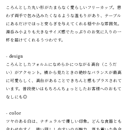
ころんとした丸い形がたまらなく愛らしいフリーカップ。思
わず両手で包み込みたくなるような温もりがあり、テーブル
にあるだけでほっと安らぎを与えてくれる穏やかな雰囲気。
湯呑み小よりも大きなサイズ感でたっぷりのお気に入りの一
杯を届けてくれるうつわです。
- design
ころんとしたフォルムになめらかにつながる高台（こうだ
い）がアクセント。横から見たときの絶妙なバランスが最高
に可愛らしく、高台があることできちんと感もプラスされて
います。普段使いはもちろんちょっとしたお客様へのおもて
なしにも◎
- color
ツヤのある白は、ナチュラルで優しい印象。どんな食器とも
合わせやすく、使い回ししやすいのが魅力。落ち着いた色合