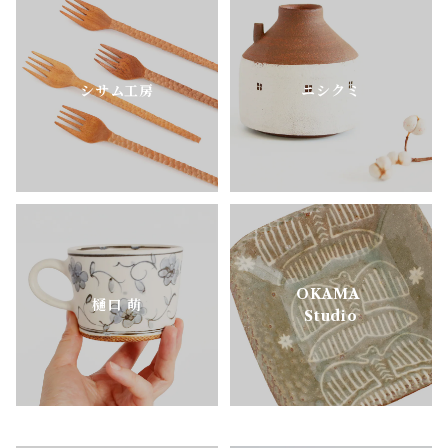
シサム工房
ニシクミ
OKAMA
樋口 萌
Studio