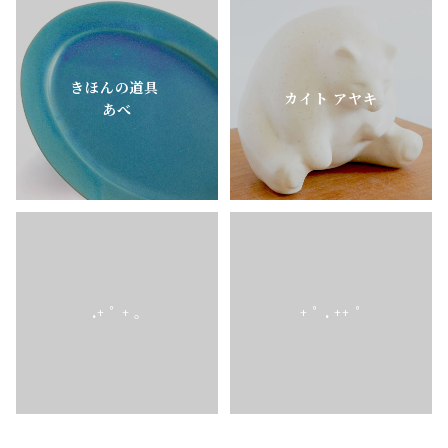
きほんの道具
カイト アヤキ
あべ
.+ ﾟ + ｡
+ ﾟ . ++ ﾟ