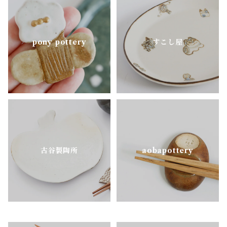
pony pottery
すこし屋
古谷製陶所
aobapottery