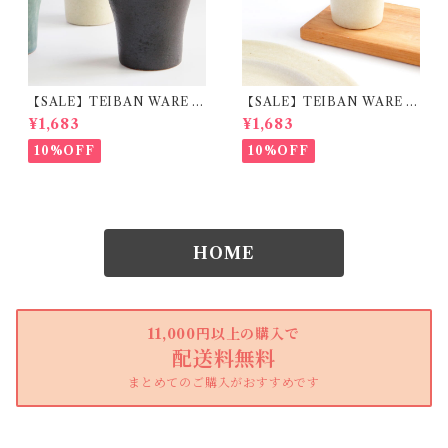
【SALE】TEIBAN WARE フ
【SALE】TEIBAN WARE フ
リーカップM とび茶 陶器 明
リーカップM 生成り 陶器 明
¥1,683
¥1,683
山窯
山窯
10%OFF
10%OFF
HOME
11,000円以上の購入で
配送料無料
まとめてのご購入がおすすめです