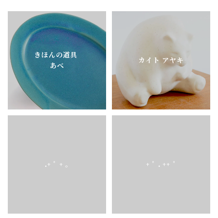
きほんの道具
カイト アヤキ
あべ
.+ ﾟ + ｡
+ ﾟ . ++ ﾟ