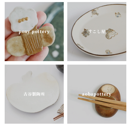
pony pottery
すこし屋
古谷製陶所
aobapottery