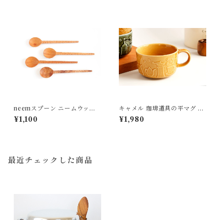
neemスプーン ニームウッド s
キャメル 珈琲道具の平マグ 磁
isam シサム工房 <フェアトレ
器 よしざわ窯 益子
¥1,100
¥1,980
ード>
最近チェックした商品