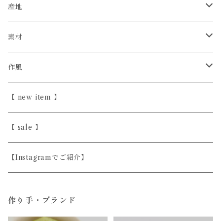
石井菜摘
産地
カイトアヤキ
信楽焼
素材
きほんの道具 あべ
砥部焼
陶器
作風
こいずみちはる
美濃焼
半磁器・せっ器
ほっこり愛らしい
【 new item 】
斎藤奈月
益子焼
磁器
シンプル
【 sale 】
シサム工房
天然木
上品
【Instagramでご紹介】
すこし屋
ガラス
ユニーク
作り手・ブランド
陶房はせがわ
真鍮・アルミ
どうぶつのうつわ