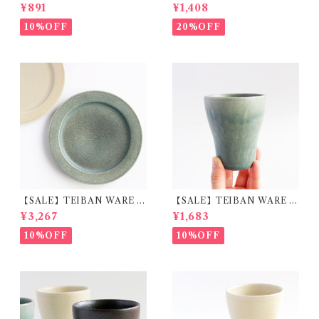
磁器 美濃焼
焼
¥891
¥1,408
10%OFF
20%OFF
【SALE】TEIBAN WARE リ
【SALE】TEIBAN WARE フ
ムプレートL 淡青磁 陶器 明山
リーカップM 淡青緑 陶器 明
¥3,267
¥1,683
窯
山窯
10%OFF
10%OFF