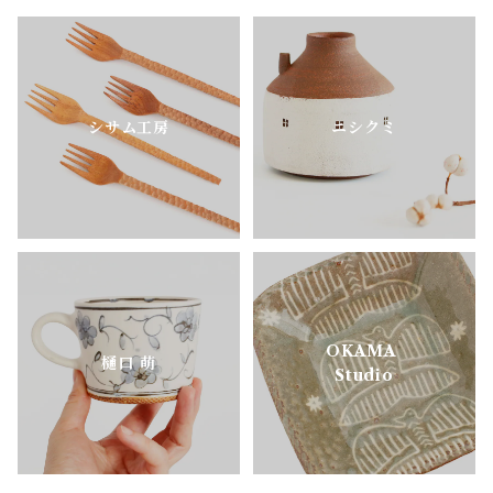
シサム工房
ニシクミ
OKAMA
樋口 萌
Studio