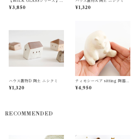
【MILK GLASSシリーズ】ミ
ハウス置物A 陶土 ニシクミ
ルキーホワイトバターケース
¥3,850
¥1,320
ガラス 松ヶ岡ガラス
ハウス置物D 陶土 ニシクミ
ティモシーベア sitting 陶器
カイトアヤキ KAITO AYAKI
¥1,320
¥4,950
箱なし
RECOMMENDED