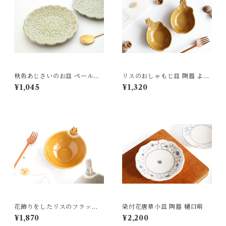
秋色あじさいのお皿 ペールグ
リスのおしゃもじ皿 陶器 よし
リーン 陶器 よしざわ窯 益子
ざわ窯 益子
¥1,045
¥1,320
花飾りをしたリスのフラット
染付花唐草小皿 陶器 樋口萌
ボウル 陶器 よしざわ窯
¥1,870
¥2,200