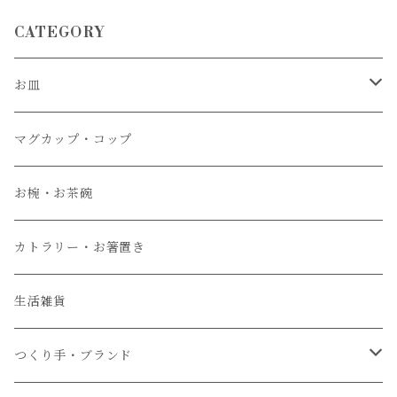
CATEGORY
お皿
大皿
マグカップ・コップ
中皿
お椀・お茶碗
小皿
カトラリー・お箸置き
生活雑貨
つくり手・ブランド