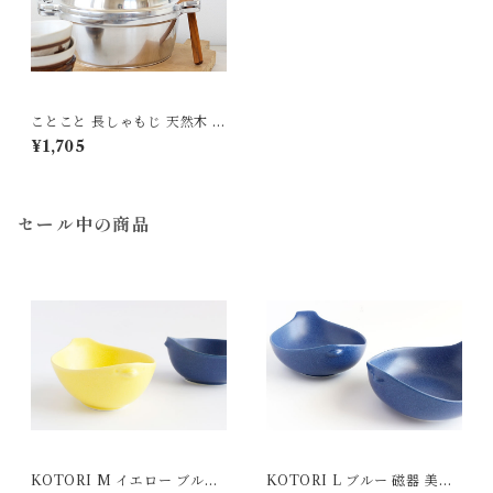
ことこと 長しゃもじ 天然木 チ
ーク MEISTER HAND
¥1,705
セール中の商品
KOTORI M イエロー ブルー
KOTORI L ブルー 磁器 美濃