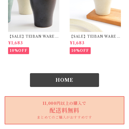
【SALE】TEIBAN WARE フ
【SALE】TEIBAN WARE フ
リーカップM とび茶 陶器 明
リーカップM 生成り 陶器 明
¥1,683
¥1,683
山窯
山窯
10%OFF
10%OFF
HOME
11,000円以上の購入で
配送料無料
まとめてのご購入がおすすめです