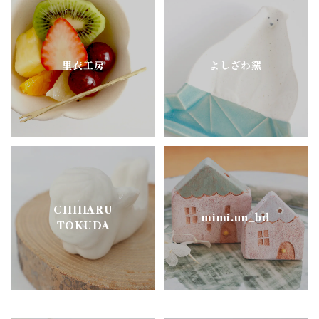
ニシクミ
お花のうつわ
里衣工房
よしざわ窯
樋口萌
古谷製陶所
松ヶ岡ガラス
CHIHARU
明山窯
mimi.un_bd
TOKUDA
よしざわ窯
里衣工房