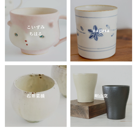
aobapottery
こいずみ
CHIHARU TOKUDA
nagusa
ちはる
MEISTER HAND
mimi.un_bd
nagusa
石井菜摘
明山窯
OKAMA Studio
pony pottery