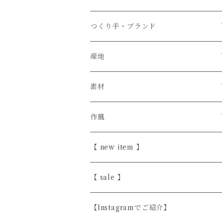
つくり手・ブランド
石井菜摘
産地
カイトアヤキ
信楽焼
素材
きほんの道具 あべ
砥部焼
陶器
作風
こいずみちはる
美濃焼
半磁器・せっ器
ほっこり愛らしい
【 new item 】
斎藤奈月
益子焼
磁器
シンプル
【 sale 】
シサム工房
天然木
上品
【Instagramでご紹介】