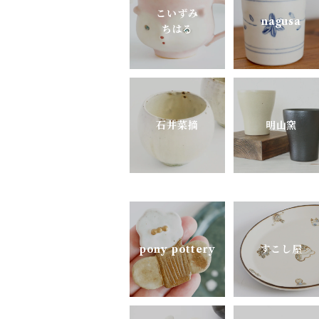
よしざわ窯
こいずみ
nagusa
ちはる
里衣工房
aobapottery
石井菜摘
明山窯
CHIHARU TOKUDA
MEISTER HAND
mimi.un_bd
pony pottery
すこし屋
nagusa
OKAMA Studio