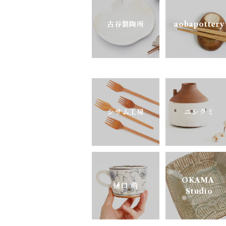
古谷製陶所
aobapottery
pony pottery
シサム工房
ニシクミ
OKAMA
樋口 萌
Studio