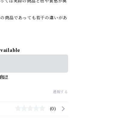
よっては実際の商品と色や質感が異
類の商品であっても若干の違いがあ
available
向け
通報する
(0)