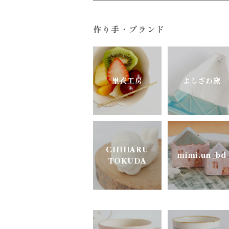
すこし屋
ガラス
ユニーク
作り手・ブランド
陶房はせがわ
真鍮・アルミ
どうぶつのうつわ
ニシクミ
お花のうつわ
里衣工房
よしざわ窯
樋口萌
古谷製陶所
CHIHARU
mimi.un_bd
TOKUDA
松ヶ岡ガラス
明山窯