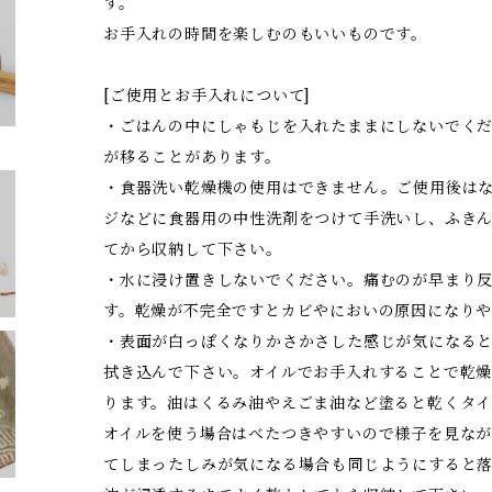
す。
お手入れの時間を楽しむのもいいものです。
[ご使用とお手入れについて]
・ごはんの中にしゃもじを入れたままにしないでく
が移ることがあります。
・食器洗い乾燥機の使用はできません。ご使用後は
ジなどに食器用の中性洗剤をつけて手洗いし、ふき
てから収納して下さい。
・水に浸け置きしないでください。痛むのが早まり
す。乾燥が不完全ですとカビやにおいの原因になり
・表面が白っぽくなりかさかさした感じが気になる
拭き込んで下さい。オイルでお手入れすることで乾
ります。油はくるみ油やえごま油など塗ると乾くタイ
オイルを使う場合はべたつきやすいので様子を見な
てしまったしみが気になる場合も同じようにすると