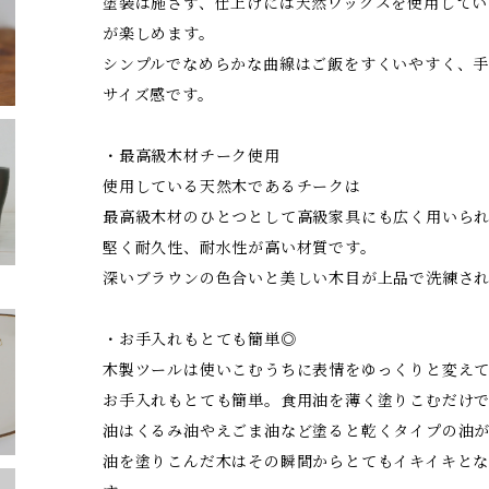
塗装は施さず、仕上げには天然ワックスを使用してい
が楽しめます。
シンプルでなめらかな曲線はご飯をすくいやすく、
サイズ感です。
・最高級木材チーク使用
使用している天然木であるチークは
最高級木材のひとつとして高級家具にも広く用いら
堅く耐久性、耐水性が高い材質です。
深いブラウンの色合いと美しい木目が上品で洗練さ
・お手入れもとても簡単◎
木製ツールは使いこむうちに表情をゆっくりと変え
お手入れもとても簡単。食用油を薄く塗りこむだけで
油はくるみ油やえごま油など塗ると乾くタイプの油
油を塗りこんだ木はその瞬間からとてもイキイキと