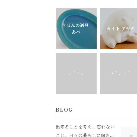
きほんの道具
カイト アヤキ
あべ
.+ ﾟ + ｡
+ ﾟ . ++ ﾟ
BLOG
出来ることを考え、忘れない
こと。日々の暮らしに向き合