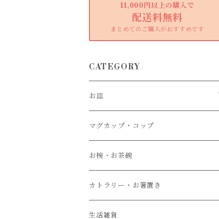
11,000円以上の購入で
配送料無料
まとめてのご購入がおすすめです
CATEGORY
お皿
大皿
マグカップ・コップ
中皿
お椀・お茶碗
小皿
カトラリー・お箸置き
生活雑貨