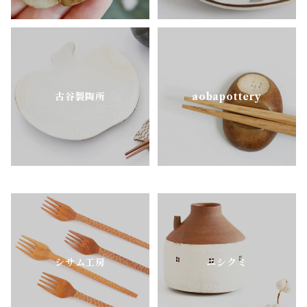
古谷製陶所
aobapottery
シサム工房
ニシクミ