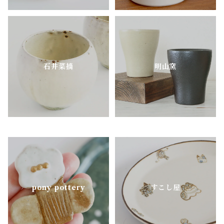
mimi.un_bd
nagusa
石井菜摘
明山窯
OKAMA Studio
pony pottery
pony pottery
すこし屋