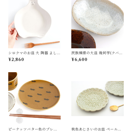
シロクマのお皿 大 陶器 よしざ
民族模様の大皿 幾何学(クバ族
わ窯
クバクロス) 陶器 OKAMA St
¥2,860
¥6,600
udio 岡安まりな
ピーナッツバター色のプレー
秋色あじさいのお皿 ペールグ