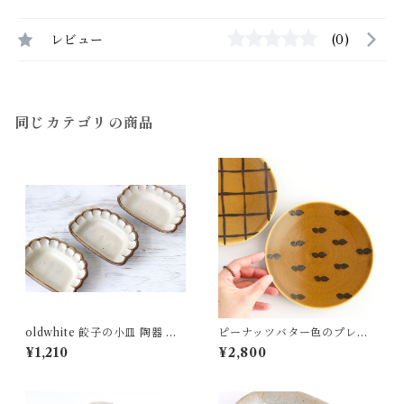
レビュー
(0)
同じカテゴリの商品
oldwhite 餃子の小皿 陶器 よ
ピーナッツバター色のプレー
しざわ窯
トS ピーナッツ 陶器 nagusa
¥1,210
¥2,800