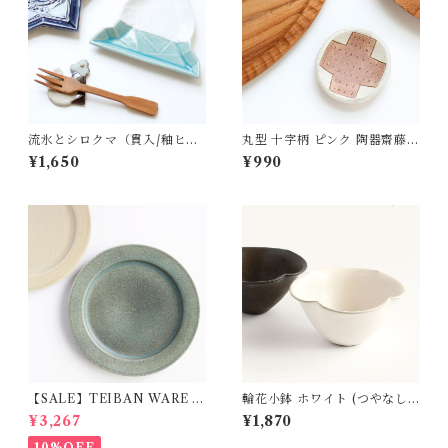
流氷とシロクマ（貫入/釉ヒビ
丸型 十字柄 ピンク 陶器齋藤奈
あり） 陶器 よしざわ窯 益子
月
¥1,650
¥990
【SALE】TEIBAN WARE リ
輪花小鉢 ホワイト (つやなし)
ムプレートL 淡青磁 陶器 明山
陶器 石井菜摘
¥3,267
¥1,870
窯
10%OFF