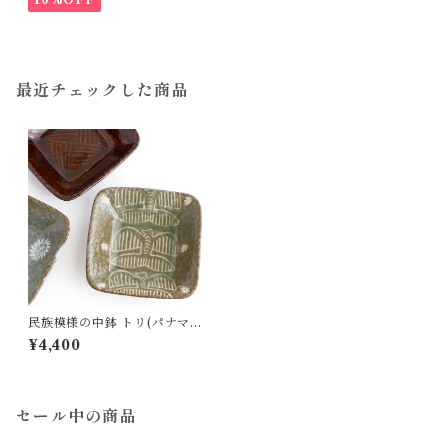
最近チェックした商品
民族模様の中鉢 トリ(パナマ
クナ族 モラ刺繍) 陶器 OKAM
¥4,400
A Studio 岡安まりな
セール中の商品