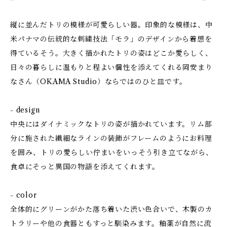
縦に並んだトリの模様が可愛らしい器。印象的な模様は、中
米パナマの伝統的な刺繍技法「モラ」のデザインから着想を
得ているそう。大きく描かれたトリの姿はどこか愛らしく、
日々の暮らしに温もりと程よい個性を添えてくれる岡安まり
なさん（OKAMA Studio）ならではのひと皿です。
- design
中央にはダイナミックなトリの姿が描かれています。リム部
分に施された繊細なラインの装飾がフレームのようにお料理
を囲み、トリの愛らしい佇まいをいっそう引き立てながら、
食卓にそっと異国の物語を添えてくれます。
- color
全体的にグリーンがかた落ち着いた渋い色合いで、木製のカ
トラリーや他の食器ともすっと馴染みます。釉薬が自然に流