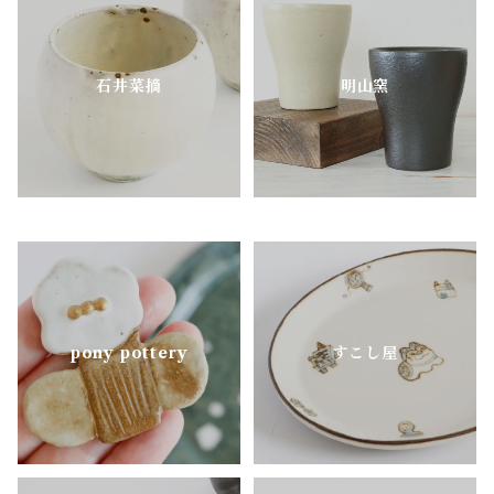
nagusa
石井菜摘
明山窯
OKAMA Studio
pony pottery
pony pottery
すこし屋