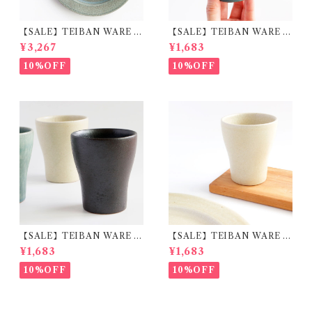
【SALE】TEIBAN WARE リ
【SALE】TEIBAN WARE フ
ムプレートL 淡青磁 陶器 明山
リーカップM 淡青緑 陶器 明
¥3,267
¥1,683
窯
山窯
10%OFF
10%OFF
【SALE】TEIBAN WARE フ
【SALE】TEIBAN WARE フ
リーカップM とび茶 陶器 明
リーカップM 生成り 陶器 明
¥1,683
¥1,683
山窯
山窯
10%OFF
10%OFF