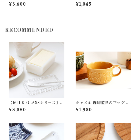
トM ピーナッツ 陶器 nagusa
リーン 陶器 よしざわ窯 益子
¥3,600
¥1,045
RECOMMENDED
【MILK GLASSシリーズ】ミ
キャメル 珈琲道具の平マグ 磁
ルキーホワイトバターケース
器 よしざわ窯 益子
¥3,850
¥1,980
ガラス 松ヶ岡ガラス