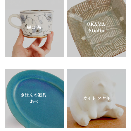
OKAMA
樋口 萌
Studio
きほんの道具
カイト アヤキ
あべ