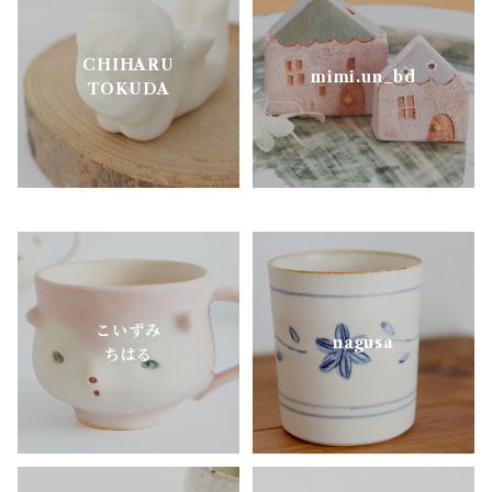
松ヶ岡ガラス
CHIHARU
明山窯
mimi.un_bd
TOKUDA
よしざわ窯
里衣工房
aobapottery
こいずみ
CHIHARU TOKUDA
nagusa
ちはる
MEISTER HAND
mimi.un_bd