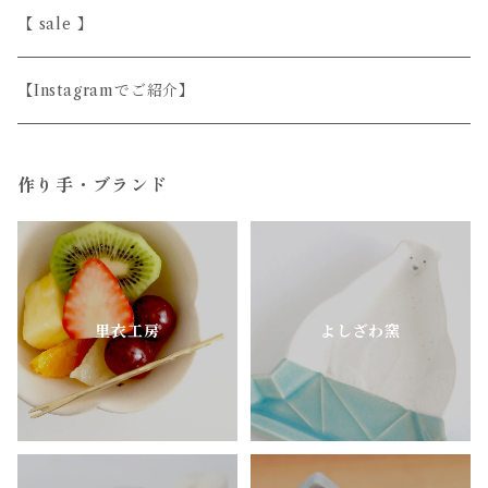
斎藤奈月
益子焼
磁器
シンプル
【 sale 】
シサム工房
天然木
上品
【Instagramでご紹介】
すこし屋
ガラス
ユニーク
作り手・ブランド
陶房はせがわ
真鍮・アルミ
どうぶつのうつわ
ニシクミ
お花のうつわ
里衣工房
よしざわ窯
樋口萌
古谷製陶所