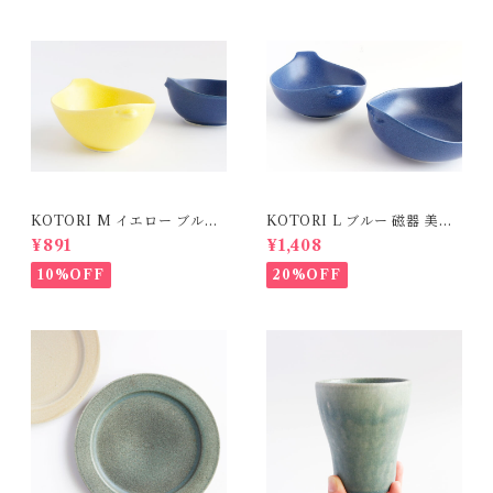
KOTORI M イエロー ブルー
KOTORI L ブルー 磁器 美濃
磁器 美濃焼
焼
¥891
¥1,408
10%OFF
20%OFF