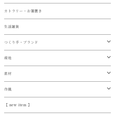
小皿
カトラリー・お箸置き
生活雑貨
つくり手・ブランド
石井菜摘
産地
カイトアヤキ
信楽焼
素材
きほんの道具 あべ
砥部焼
陶器
作風
こいずみちはる
美濃焼
半磁器・せっ器
ほっこり愛らしい
【 new item 】