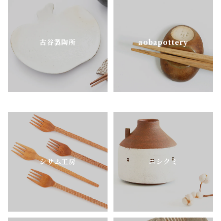
古谷製陶所
aobapottery
シサム工房
ニシクミ