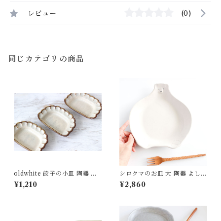
レビュー
(0)
同じカテゴリの商品
oldwhite 餃子の小皿 陶器 よ
シロクマのお皿 大 陶器 よしざ
しざわ窯
わ窯
¥1,210
¥2,860