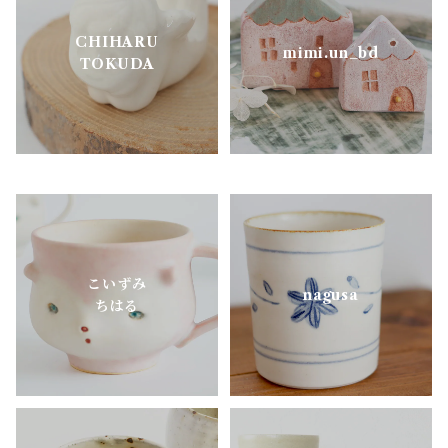
CHIHARU
明山窯
mimi.un_bd
TOKUDA
よしざわ窯
里衣工房
aobapottery
こいずみ
CHIHARU TOKUDA
nagusa
ちはる
MEISTER HAND
mimi.un_bd