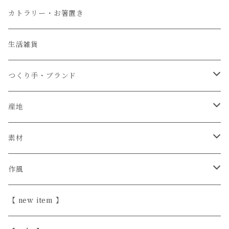
小皿
カトラリー・お箸置き
生活雑貨
つくり手・ブランド
石井菜摘
産地
カイトアヤキ
信楽焼
素材
きほんの道具 あべ
砥部焼
陶器
作風
こいずみちはる
美濃焼
半磁器・せっ器
ほっこり愛らしい
【 new item 】