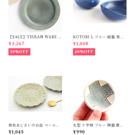
【SALE】TEIBAN WARE リ
KOTORI L ブルー 磁器 美濃
ムプレートL 淡青磁 陶器 明山
焼
¥3,267
¥1,408
窯
10%OFF
20%OFF
秋色あじさいのお皿 ペールグ
丸型 十字柄 ブルー 陶器 齋藤
リーン 陶器 よしざわ窯 益子
奈月
¥1,045
¥990