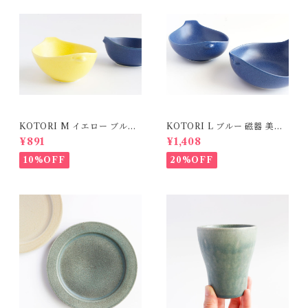
KOTORI M イエロー ブルー
KOTORI L ブルー 磁器 美濃
磁器 美濃焼
焼
¥891
¥1,408
10%OFF
20%OFF