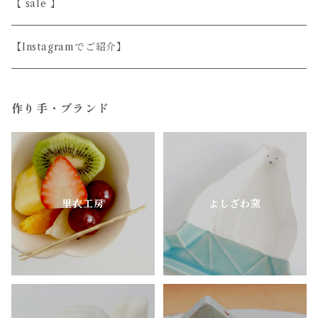
斎藤奈月
益子焼
磁器
シンプル
【 sale 】
シサム工房
天然木
上品
【Instagramでご紹介】
すこし屋
ガラス
ユニーク
作り手・ブランド
陶房はせがわ
真鍮・アルミ
どうぶつのうつわ
ニシクミ
お花のうつわ
里衣工房
よしざわ窯
樋口萌
古谷製陶所
松ヶ岡ガラス