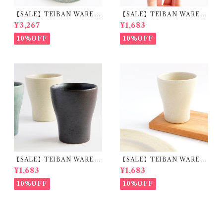
【SALE】TEIBAN WARE リ
【SALE】TEIBAN WARE フ
ムプレートL 淡青磁 陶器 明山
リーカップM 淡青緑 陶器 明
¥3,267
¥1,683
窯
山窯
10%OFF
10%OFF
【SALE】TEIBAN WARE フ
【SALE】TEIBAN WARE フ
リーカップM とび茶 陶器 明
リーカップM 生成り 陶器 明
¥1,683
¥1,683
山窯
山窯
10%OFF
10%OFF