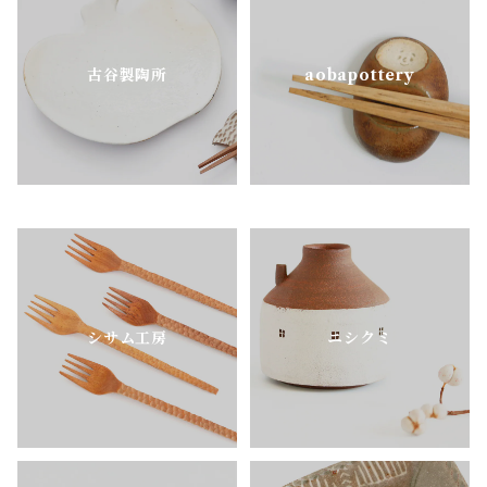
古谷製陶所
aobapottery
シサム工房
ニシクミ