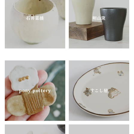
nagusa
石井菜摘
明山窯
OKAMA Studio
pony pottery
pony pottery
すこし屋