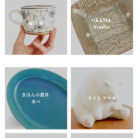
OKAMA
樋口 萌
Studio
きほんの道具
カイト アヤキ
あべ