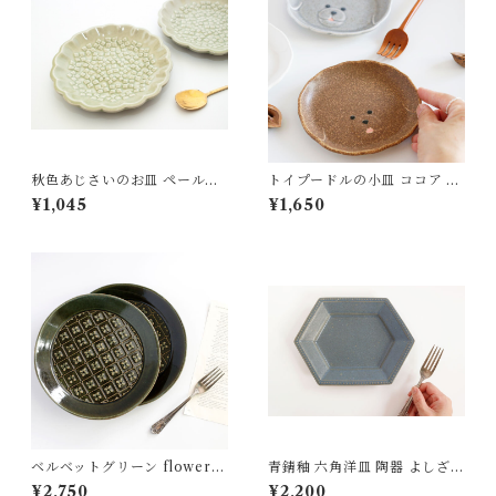
秋色あじさいのお皿 ペールグ
トイプードルの小皿 ココア 磁
リーン 陶器 よしざわ窯 益子
器 よしざわ窯 益子
¥1,045
¥1,650
ベルベットグリーン flower p
青錆釉 六角洋皿 陶器 よしざわ
attern 丸皿 ２５センチ 陶器
窯
¥2,750
¥2,200