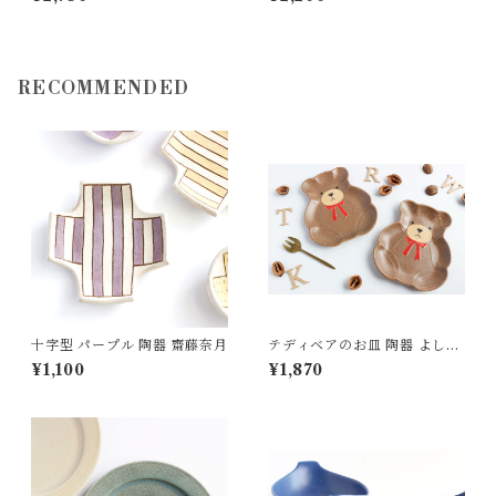
よしざわ窯 益子
RECOMMENDED
十字型 パープル 陶器 齋藤奈月
テディベアのお皿 陶器 よしざ
わ窯
¥1,100
¥1,870