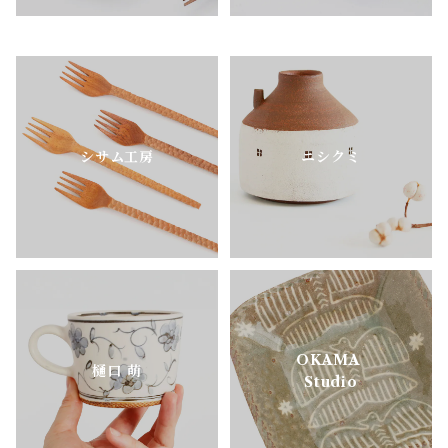
シサム工房
ニシクミ
OKAMA
樋口 萌
Studio