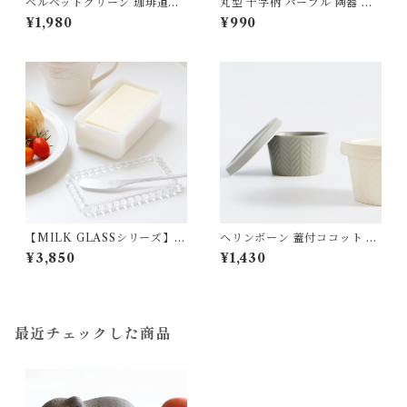
ベルベットグリーン 珈琲道具
丸型 十字柄 パープル 陶器 齋
の平マグ 磁器 よしざわ窯 益子
藤奈月
¥1,980
¥990
【MILK GLASSシリーズ】ミ
ヘリンボーン 蓋付ココット 耐
ルキーホワイトバターケース
熱陶器 MEISTER HAND
¥3,850
¥1,430
ガラス 松ヶ岡ガラス
最近チェックした商品