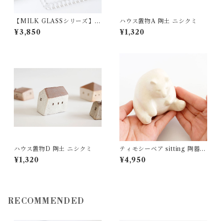
【MILK GLASSシリーズ】ミ
ハウス置物A 陶土 ニシクミ
ルキーホワイトバターケース
¥3,850
¥1,320
ガラス 松ヶ岡ガラス
ハウス置物D 陶土 ニシクミ
ティモシーベア sitting 陶器
カイトアヤキ KAITO AYAKI
¥1,320
¥4,950
箱なし
RECOMMENDED