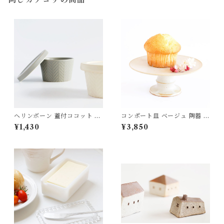
同じカテゴリの商品
ヘリンボーン 蓋付ココット 耐
コンポート皿 ベージュ 陶器 き
熱陶器 MEISTER HAND
ほんの道具 あべ
¥1,430
¥3,850