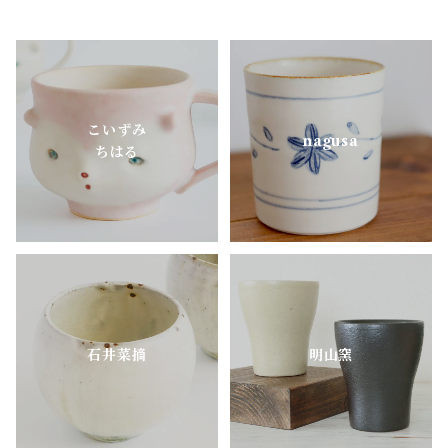
里衣工房
aobapottery
こいずみ
CHIHARU TOKUDA
nagusa
ちはる
MEISTER HAND
mimi.un_bd
nagusa
石井菜摘
明山窯
OKAMA Studio
pony pottery