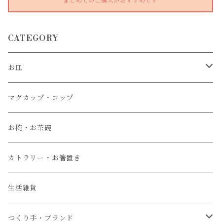
まとめてのご購入がおすすめです
CATEGORY
お皿
大皿
マグカップ・コップ
中皿
お椀・お茶碗
小皿
カトラリー・お箸置き
生活雑貨
つくり手・ブランド