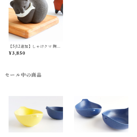
【5/12追加】しゃけクマ 陶器
カイトアヤキ KAITO AYAKI
¥3,850
箱なし
セール中の商品