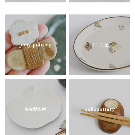
pony pottery
すこし屋
古谷製陶所
aobapottery