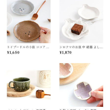
トイプードルの小皿 ココア 磁
シロクマのお皿 中 磁器 よしざ
器 よしざわ窯 益子
わ窯
¥1,650
¥1,870