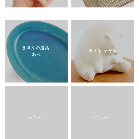
きほんの道具
カイト アヤキ
あべ
.+ ﾟ + ｡
+ ﾟ . ++ ﾟ