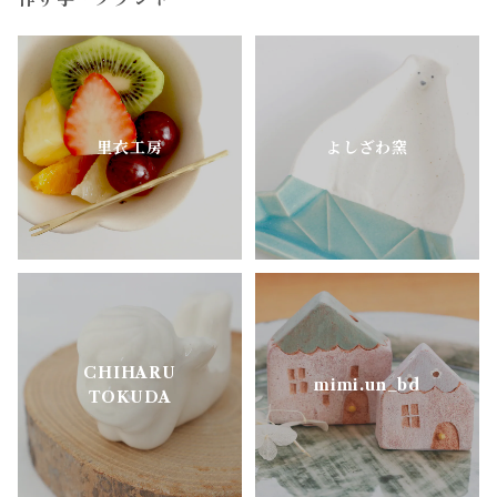
作り手・ブランド
陶房はせがわ
真鍮・アルミ
どうぶつのうつわ
ニシクミ
お花のうつわ
里衣工房
よしざわ窯
樋口萌
古谷製陶所
松ヶ岡ガラス
CHIHARU
明山窯
mimi.un_bd
TOKUDA
よしざわ窯