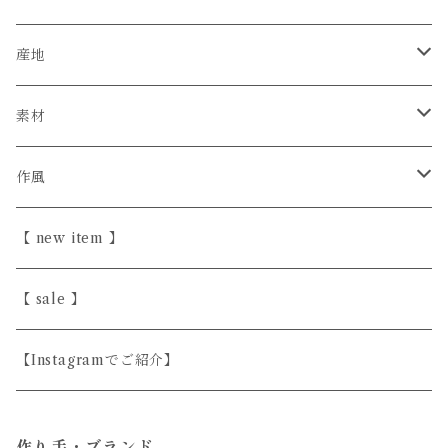
石井菜摘
産地
カイトアヤキ
信楽焼
素材
きほんの道具 あべ
砥部焼
陶器
作風
こいずみちはる
美濃焼
半磁器・せっ器
ほっこり愛らしい
【 new item 】
斎藤奈月
益子焼
磁器
シンプル
【 sale 】
シサム工房
天然木
上品
【Instagramでご紹介】
すこし屋
ガラス
ユニーク