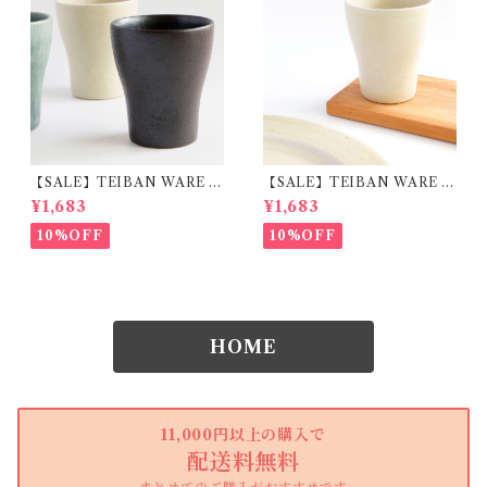
【SALE】TEIBAN WARE フ
【SALE】TEIBAN WARE フ
リーカップM とび茶 陶器 明
リーカップM 生成り 陶器 明
¥1,683
¥1,683
山窯
山窯
10%OFF
10%OFF
HOME
11,000円以上の購入で
配送料無料