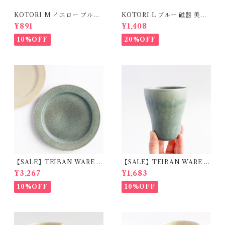
KOTORI M イエロー ブルー
KOTORI L ブルー 磁器 美濃
磁器 美濃焼
焼
¥891
¥1,408
10%OFF
20%OFF
【SALE】TEIBAN WARE リ
【SALE】TEIBAN WARE フ
ムプレートL 淡青磁 陶器 明山
リーカップM 淡青緑 陶器 明
¥3,267
¥1,683
窯
山窯
10%OFF
10%OFF