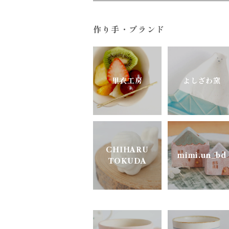
すこし屋
ガラス
ユニーク
作り手・ブランド
陶房はせがわ
真鍮・アルミ
どうぶつのうつわ
ニシクミ
お花のうつわ
里衣工房
よしざわ窯
樋口萌
古谷製陶所
CHIHARU
mimi.un_bd
TOKUDA
松ヶ岡ガラス
明山窯