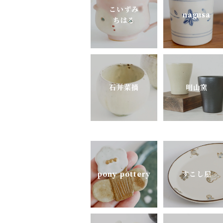
よしざわ窯
こいずみ
nagusa
ちはる
里衣工房
aobapottery
石井菜摘
明山窯
CHIHARU TOKUDA
MEISTER HAND
mimi.un_bd
pony pottery
すこし屋
nagusa
OKAMA Studio