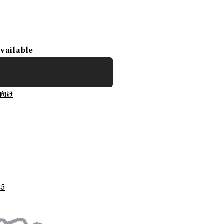
available
向け
25