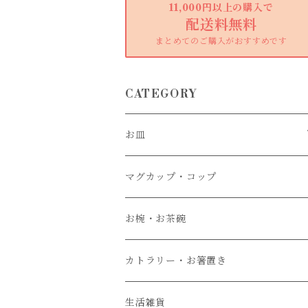
11,000円以上の購入で
配送料無料
まとめてのご購入がおすすめです
CATEGORY
お皿
大皿
マグカップ・コップ
中皿
お椀・お茶碗
小皿
カトラリー・お箸置き
生活雑貨