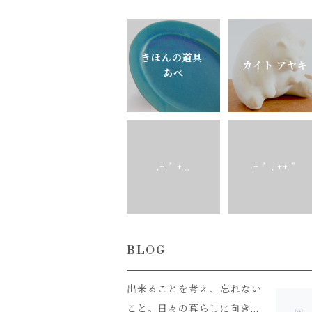
きほんの道具
カイト アヤキ
あべ
.+ ﾟ + ｡
+ ﾟ . ++ ﾟ
BLOG
出来ることを考え、忘れない
こと。日々の暮らしに向き合