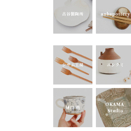
古谷製陶所
aobapottery
pony pottery
シサム工房
ニシクミ
OKAMA
樋口 萌
Studio