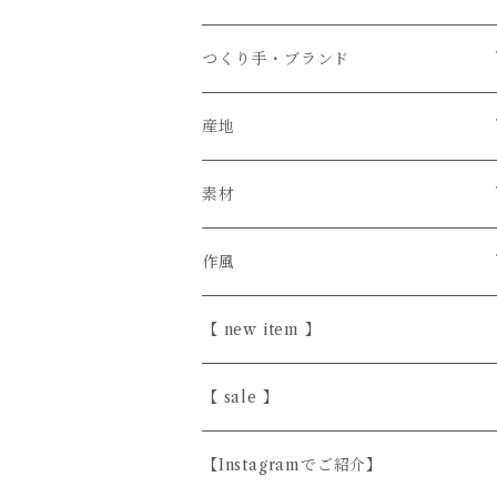
つくり手・ブランド
石井菜摘
産地
カイトアヤキ
信楽焼
素材
きほんの道具 あべ
砥部焼
陶器
作風
こいずみちはる
美濃焼
半磁器・せっ器
ほっこり愛らしい
【 new item 】
斎藤奈月
益子焼
磁器
シンプル
【 sale 】
シサム工房
天然木
上品
【Instagramでご紹介】