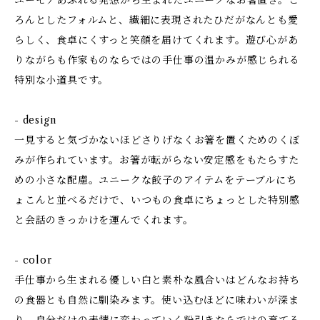
ユーモアあふれる発想から生まれたユニークなお箸置き。こ
ろんとしたフォルムと、繊細に表現されたひだがなんとも愛
らしく、食卓にくすっと笑顔を届けてくれます。遊び心があ
りながらも作家ものならではの手仕事の温かみが感じられる
特別な小道具です。
- design
一見すると気づかないほどさりげなくお箸を置くためのくぼ
みが作られています。お箸が転がらない安定感をもたらすた
めの小さな配慮。ユニークな餃子のアイテムをテーブルにち
ょこんと並べるだけで、いつもの食卓にちょっとした特別感
と会話のきっかけを運んでくれます。
- color
手仕事から生まれる優しい白と素朴な風合いはどんなお持ち
の食器とも自然に馴染みます。使い込むほどに味わいが深ま