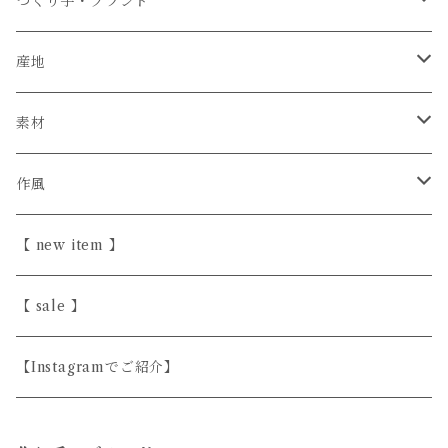
つくり手・ブランド
石井菜摘
産地
カイトアヤキ
信楽焼
素材
きほんの道具 あべ
砥部焼
陶器
作風
こいずみちはる
美濃焼
半磁器・せっ器
ほっこり愛らしい
【 new item 】
斎藤奈月
益子焼
磁器
シンプル
【 sale 】
シサム工房
天然木
上品
【Instagramでご紹介】
すこし屋
ガラス
ユニーク