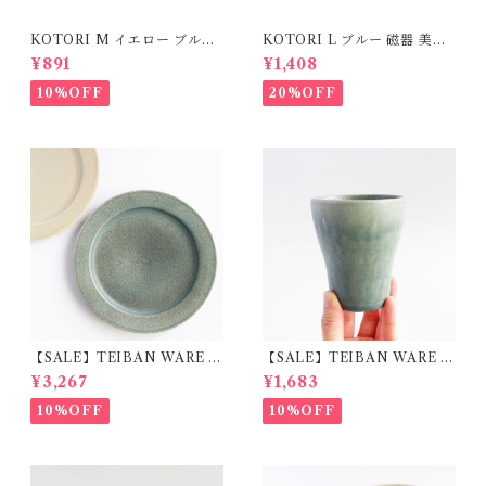
KOTORI M イエロー ブルー
KOTORI L ブルー 磁器 美濃
磁器 美濃焼
焼
¥891
¥1,408
10%OFF
20%OFF
【SALE】TEIBAN WARE リ
【SALE】TEIBAN WARE フ
ムプレートL 淡青磁 陶器 明山
リーカップM 淡青緑 陶器 明
¥3,267
¥1,683
窯
山窯
10%OFF
10%OFF