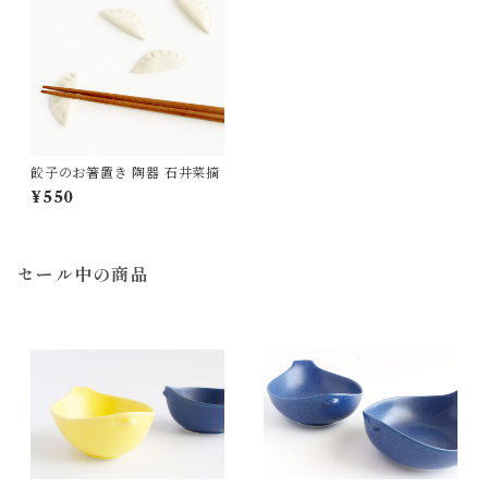
餃子のお箸置き 陶器 石井菜摘
¥550
セール中の商品