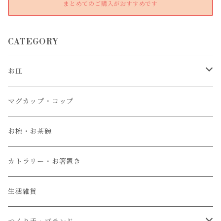
まとめてのご購入がおすすめです
CATEGORY
お皿
大皿
マグカップ・コップ
中皿
お椀・お茶碗
小皿
カトラリー・お箸置き
生活雑貨