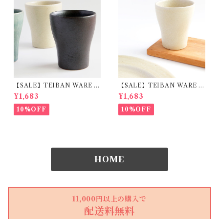
【SALE】TEIBAN WARE フ
【SALE】TEIBAN WARE フ
リーカップM とび茶 陶器 明
リーカップM 生成り 陶器 明
¥1,683
¥1,683
山窯
山窯
10%OFF
10%OFF
HOME
11,000円以上の購入で
配送料無料