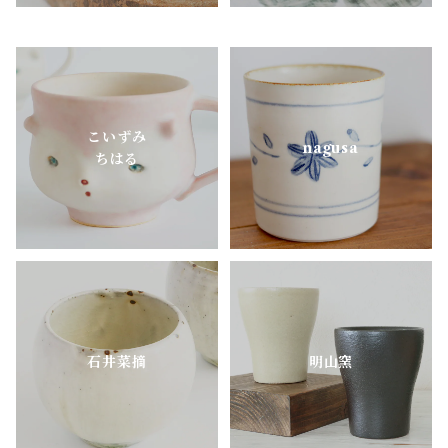
里衣工房
aobapottery
こいずみ
CHIHARU TOKUDA
nagusa
ちはる
MEISTER HAND
mimi.un_bd
nagusa
石井菜摘
明山窯
OKAMA Studio
pony pottery