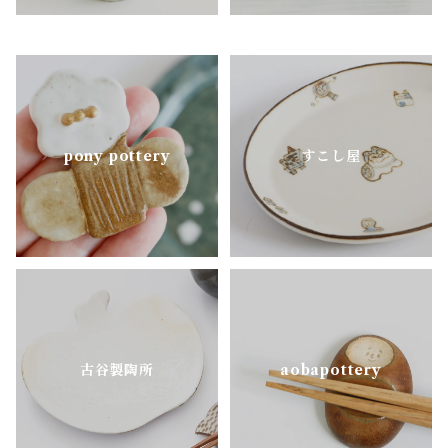
pony pottery
すこし屋
古谷製陶所
aobapottery