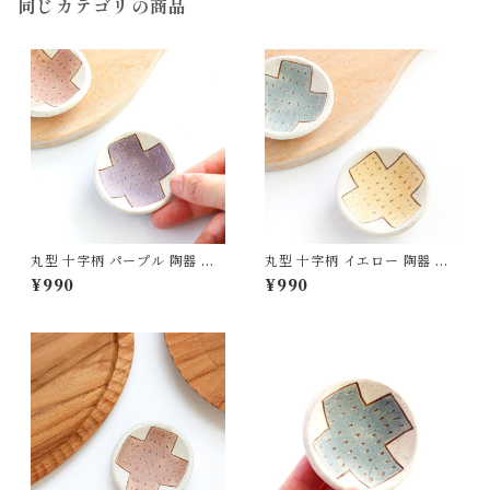
同じカテゴリの商品
丸型 十字柄 パープル 陶器 齋
丸型 十字柄 イエロー 陶器 齋
藤奈月
藤奈月
¥990
¥990