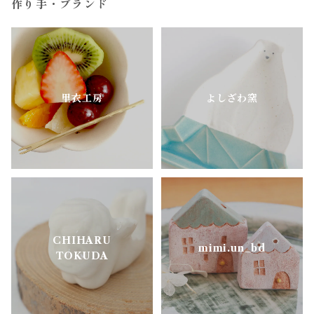
作り手・ブランド
陶房はせがわ
真鍮・アルミ
どうぶつのうつわ
ニシクミ
お花のうつわ
里衣工房
よしざわ窯
樋口萌
古谷製陶所
松ヶ岡ガラス
CHIHARU
明山窯
mimi.un_bd
TOKUDA
よしざわ窯