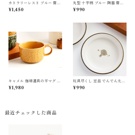
カトラリーレスト ブルー 齋藤
丸型 十字柄 ブルー 陶器 齋藤
奈月
奈月
¥1,450
¥990
キャメル 珈琲道具の平マグ 磁
玩具尽くし 豆皿 でんでん太鼓
器 よしざわ窯 益子
磁器 すこし屋
¥1,980
¥990
最近チェックした商品