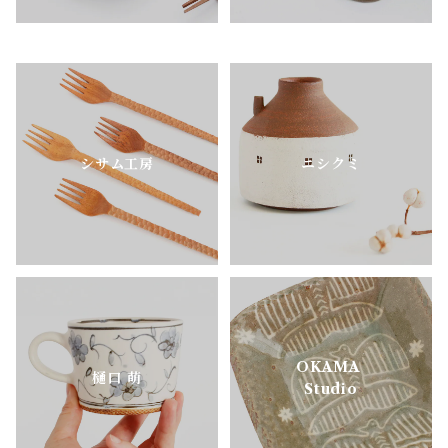
シサム工房
ニシクミ
OKAMA
樋口 萌
Studio