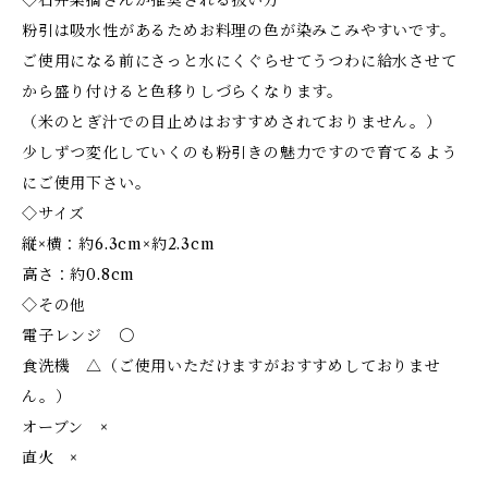
◇石井菜摘さんが推奨される扱い方
粉引は吸水性があるためお料理の色が染みこみやすいです。
ご使用になる前にさっと水にくぐらせてうつわに給水させて
から盛り付けると色移りしづらくなります。
（米のとぎ汁での目止めはおすすめされておりません。）
少しずつ変化していくのも粉引きの魅力ですので育てるよう
にご使用下さい。
◇サイズ
縦×横：約6.3cm×約2.3cm
高さ：約0.8cm
◇その他
電子レンジ 〇
食洗機 △（ご使用いただけますがおすすめしておりませ
ん。）
オーブン ×
直火 ×