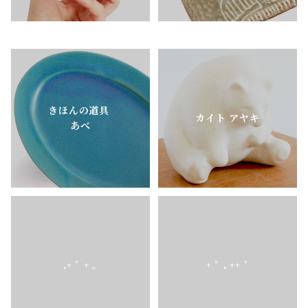
きほんの道具
カイト アヤキ
あべ
.+ ﾟ + ｡
+ ﾟ . ++ ﾟ