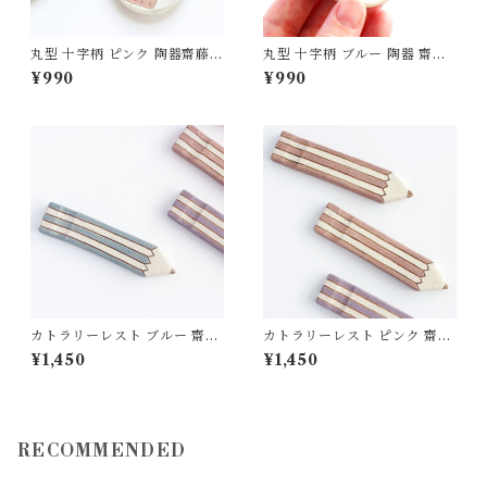
丸型 十字柄 ピンク 陶器齋藤奈
丸型 十字柄 ブルー 陶器 齋藤
月
奈月
¥990
¥990
カトラリーレスト ブルー 齋藤
カトラリーレスト ピンク 齋藤
奈月
奈月
¥1,450
¥1,450
RECOMMENDED