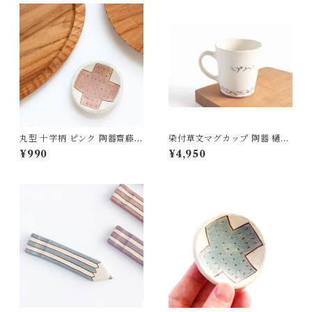
丸型 十字柄 ピンク 陶器齋藤奈
染付草文マグカップ 陶器 樋口
月
萌
¥990
¥4,950