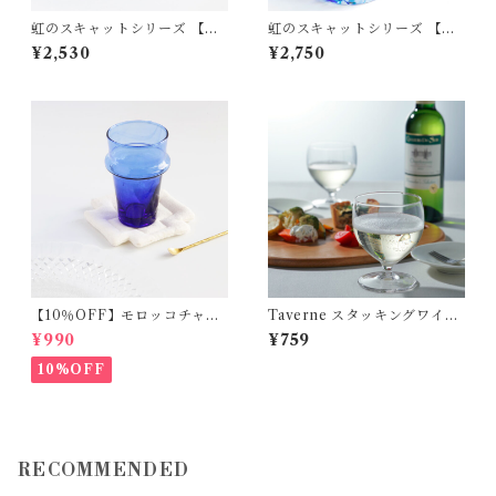
虹のスキャットシリーズ 【ブ
虹のスキャットシリーズ 【ブ
ルー】うみボウル ガラス 松ヶ
ルー】うみタンブラー ガラス
¥2,530
¥2,750
岡ガラス
松ヶ岡ガラス
【10％OFF】モロッコチャイ
Taverne スタッキングワイン
グラス ガラス
グラス ガラス royal leerdam
¥990
¥759
i
10%OFF
RECOMMENDED