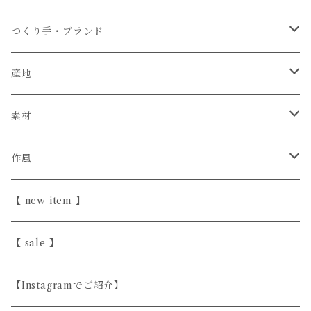
つくり手・ブランド
石井菜摘
産地
カイトアヤキ
信楽焼
素材
きほんの道具 あべ
砥部焼
陶器
作風
こいずみちはる
美濃焼
半磁器・せっ器
ほっこり愛らしい
【 new item 】
斎藤奈月
益子焼
磁器
シンプル
【 sale 】
シサム工房
天然木
上品
【Instagramでご紹介】