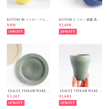
KOTORI M イエロー ブルー
KOTORI L ブルー 磁器 美濃
磁器 美濃焼
焼
¥891
¥1,408
10%OFF
20%OFF
【SALE】TEIBAN WARE リ
【SALE】TEIBAN WARE フ
ムプレートL 淡青磁 陶器 明山
リーカップM 淡青緑 陶器 明
¥3,267
¥1,683
窯
山窯
10%OFF
10%OFF