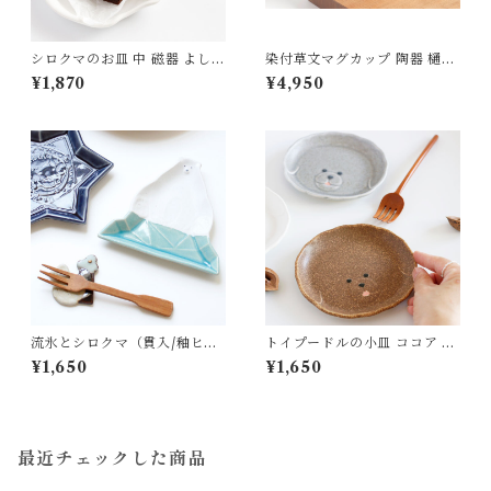
シロクマのお皿 中 磁器 よしざ
染付草文マグカップ 陶器 樋口
わ窯
萌
¥1,870
¥4,950
流氷とシロクマ（貫入/釉ヒビ
トイプードルの小皿 ココア 磁
あり） 陶器 よしざわ窯 益子
器 よしざわ窯 益子
¥1,650
¥1,650
最近チェックした商品