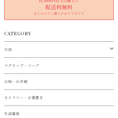
11,000円以上の購入で
配送料無料
まとめてのご購入がおすすめです
CATEGORY
お皿
大皿
マグカップ・コップ
中皿
お椀・お茶碗
小皿
カトラリー・お箸置き
生活雑貨