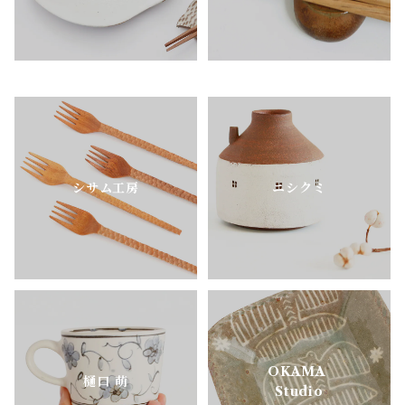
シサム工房
ニシクミ
OKAMA
樋口 萌
Studio