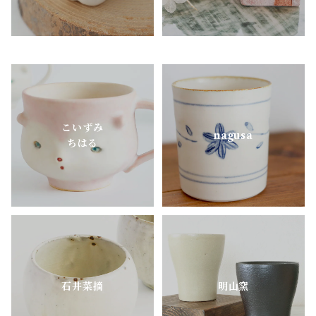
よしざわ窯
里衣工房
aobapottery
こいずみ
CHIHARU TOKUDA
nagusa
ちはる
MEISTER HAND
mimi.un_bd
nagusa
石井菜摘
明山窯
OKAMA Studio