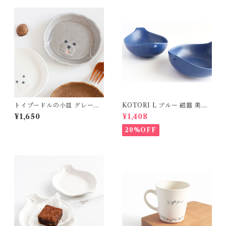
トイプードルの小皿 グレージ
KOTORI L ブルー 磁器 美濃
ュ 磁器 よしざわ窯 益子
焼
¥1,650
¥1,408
20%OFF