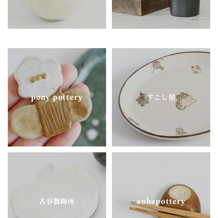
pony pottery
pony pottery
すこし屋
古谷製陶所
aobapottery