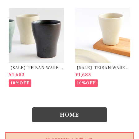
【SALE】TEIBAN WARE フ
【SALE】TEIBAN WARE フ
リーカップM とび茶 陶器 明
リーカップM 生成り 陶器 明
¥1,683
¥1,683
山窯
山窯
10%OFF
10%OFF
HOME