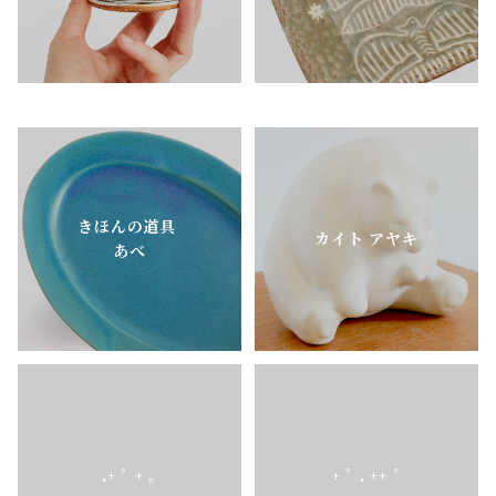
きほんの道具
カイト アヤキ
あべ
.+ ﾟ + ｡
+ ﾟ . ++ ﾟ