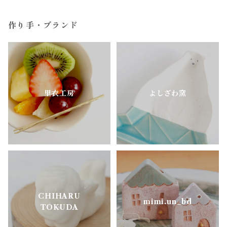
すこし屋
ガラス
ユニーク
作り手・ブランド
陶房はせがわ
真鍮・アルミ
どうぶつのうつわ
ニシクミ
お花のうつわ
里衣工房
よしざわ窯
樋口萌
古谷製陶所
松ヶ岡ガラス
CHIHARU
明山窯
mimi.un_bd
TOKUDA